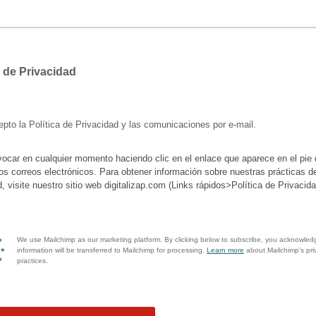
a de Privacidad
pto la Política de Privacidad y las comunicaciones por e-mail.
ocar en cualquier momento haciendo clic en el enlace que aparece en el pie 
os correos electrónicos. Para obtener información sobre nuestras prácticas d
d, visite nuestro sitio web digitalizap.com (Links rápidos>Política de Privacida
We use Mailchimp as our marketing platform. By clicking below to subscribe, you acknowled
information will be transferred to Mailchimp for processing.
Learn more
about Mailchimp's pri
practices.