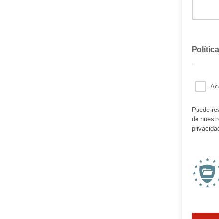
Polític
-
Ace
Puede rev
de nuestr
privacida